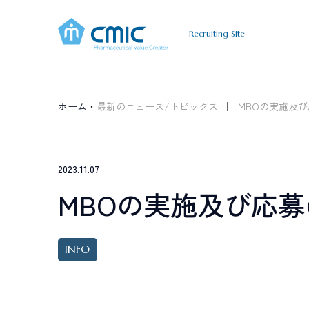
Recruiting Site
A
B
O
U
T
C
M
I
C
J
O
B
I
N
T
E
R
シミックについて
仕事について
インタ
ホーム・
最新のニュース/トピックス
MBOの実施及
A
B
O
U
T
C
M
I
C
すべて
新卒採用
キャリア採用
シミックについて
Graduate
Career
C
R
O
S
S
T
A
L
K
2023.11.07
職種で選ぶ
新卒採用
キャリア
MBOの実施及び応
クロストーク
臨床開発モニター CRA
データマネジメン
薬事コンサルティング
事業開発
T
O
P
I
C
S
INFO
最新情報