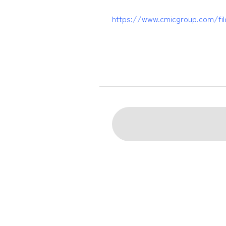
ALL TAGs
https://www.cmicgroup.com/fi
すべて
新卒採用
キャリア
職種で選ぶ
臨床開発モニター CRA
データ
プロジェクトマネジメント
薬事