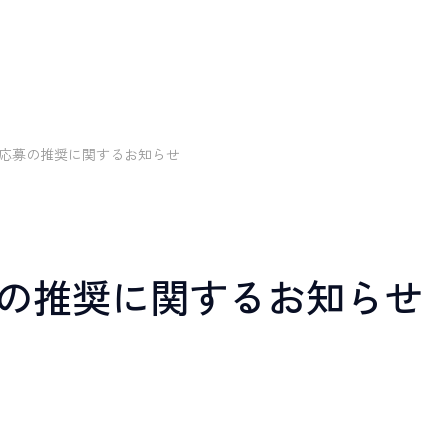
V
I
E
W
C
R
O
S
S
T
A
L
K
W
O
R
K
I
N
G
E
N
V
I
R
O
N
M
ビュー
クロストーク
環境・制度
び応募の推奨に関するお知らせ
J
O
B
I
未経験入社
キャリアアップ
教育研修
多様な働
仕事について
イン
Disability
Referral
W
O
R
K
I
N
G
R
採用
障がい者採用
リファ
E
N
V
I
R
O
N
M
E
N
T
募の推奨に関するお知らせ
採用
ト
統計解析
メディカルライティング
安全性情報
環境・制度