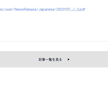
les/user/NewsRelease/Japanese/20231107_J_3.pdf
採用
未経験入社
キャリアアップ
教育研修
マネジメント
統計解析
メディカルライティング
コンサルティング
事業開発
記事一覧を見る