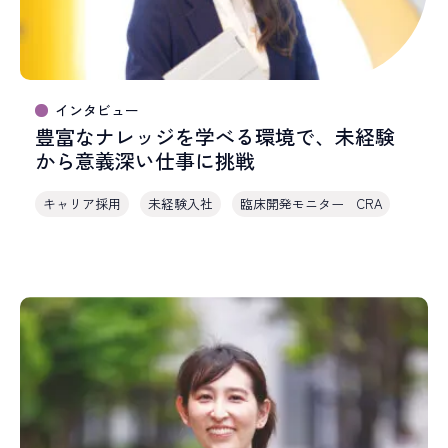
Alumni
アルムナイ採用
R
E
C
R
U
I
T
I
N
F
O
採用情報
インタビュー
T
O
P
I
C
S
豊富なナレッジを学べる環境で、未経験
最新情報
から意義深い仕事に挑戦
キャリア採用
未経験入社
臨床開発モニター CRA
ALL TAGs
すべて
新卒採用
キャリア採用
未経験入社
キャリアアップ
教育研修
多様な働き方
職種で選ぶ
臨床開発モニター CRA
データマネジメント
統計解析
メディカルライティング
安全性情報管理