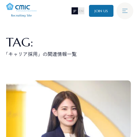
JP
EN
JOIN US
Recruiting Site
Graduate
新卒採用
A
B
O
U
T
C
M
I
C
TAG:
シミックについて
「キャリア採用」の関連情報一覧
Career
J
O
B
キャリア採用
仕事について
I
N
T
E
R
V
I
E
W
Disability
障がい者採用
インタビュー
C
R
O
S
S
T
A
L
K
Referral
クロストーク
リファラル採用
W
O
R
K
I
N
G
E
N
V
I
R
O
N
M
E
N
T
環境・制度