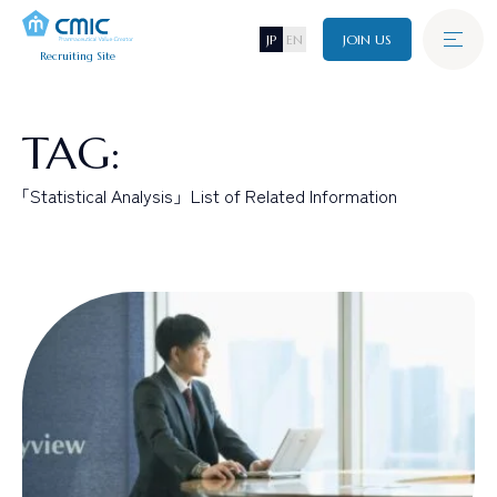
JP
EN
JOIN US
Recruiting Site
Graduate
新卒採用
A
B
O
U
T
C
M
I
C
TAG:
シミックについて
「Statistical Analysis」List of Related Information
Career
J
O
B
キャリア採用
仕事について
I
N
T
E
R
V
I
E
W
Disability
障がい者採用
インタビュー
C
R
O
S
S
T
A
L
K
Referral
クロストーク
リファラル採用
W
O
R
K
I
N
G
E
N
V
I
R
O
N
M
E
N
T
環境・制度