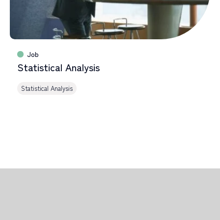
Alumni
アルムナイ採用
R
E
C
R
U
I
T
I
N
F
O
採用情報
Job
T
O
P
I
C
S
Statistical Analysis
最新情報
Statistical Analysis
ALL TAGs
すべて
新卒採用
キャリア採用
未経験入社
キャリアアップ
教育研修
多様な働き方
職種で選ぶ
臨床開発モニター CRA
データマネジメント
統計解析
メディカルライティング
安全性情報管理