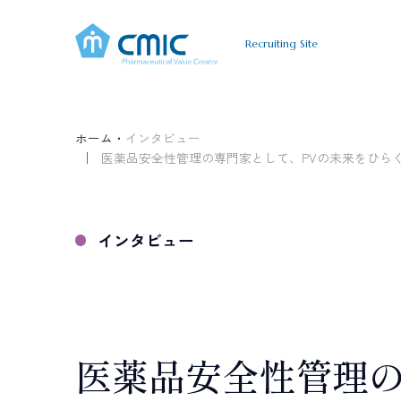
Recruiting Site
A
B
O
U
T
C
M
I
C
J
O
B
I
N
T
E
R
シミックについて
仕事について
インタ
ホーム・
インタビュー
A
B
O
U
T
C
M
I
C
医薬品安全性管理の専門家として、PVの未来をひら
すべて
新卒採用
キャリア採用
シミックについて
Graduate
Career
C
R
O
S
S
T
A
L
K
職種で選ぶ
新卒採用
キャリア
インタビュー
クロストーク
臨床開発モニター CRA
データマネジメン
薬事コンサルティング
事業開発
T
O
P
I
C
S
医薬品安全性管理
最新情報