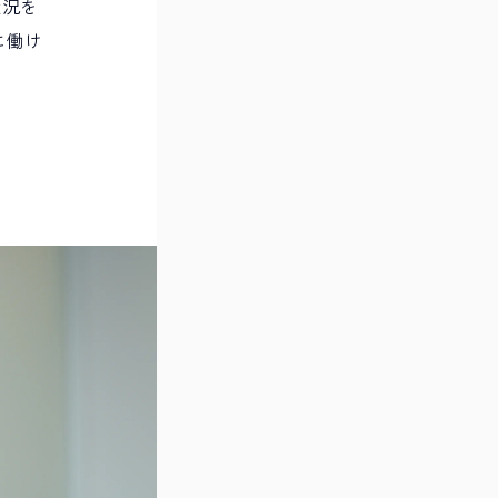
状況を
に働け