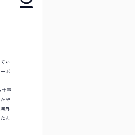
えてい
ザーポ
る仕事
うかや
。海外
じたん