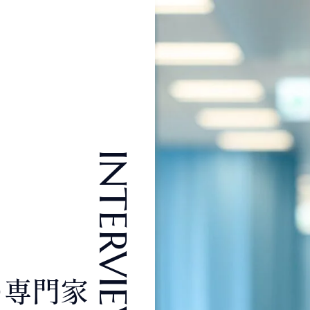
V
I
E
W
C
R
O
S
S
T
A
L
K
W
O
R
K
I
N
G
E
N
V
I
R
O
N
M
ビュー
クロストーク
環境・制度
J
O
B
I
く
未経験入社
キャリアアップ
教育研修
多様な働
仕事について
イン
INTERVIEW
Disability
Referral
W
O
R
K
I
N
G
R
採用
障がい者採用
リファ
E
N
V
I
R
O
N
M
E
N
T
採用
ト
統計解析
メディカルライティング
安全性情報
環境・制度
の専門家