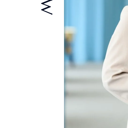
。
採用
未経験入社
キャリアアップ
教育研修
マネジメント
統計解析
メディカルライティング
コンサルティング
事業開発