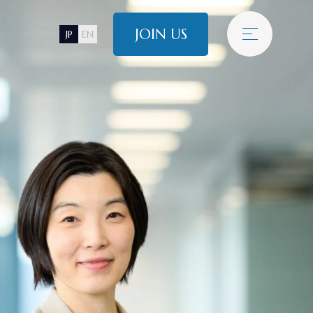
JOIN US
JP
EN
E
N
T
R
E
C
R
U
I
T
I
N
F
O
T
O
P
I
C
S
採用情報
最新情報
N
T
E
R
V
I
E
W
き方
タビュー
Alumni
E
C
R
U
I
T
I
N
F
O
ラル採用
アルムナイ採用
情報
管理
プロジェクトマネジメント