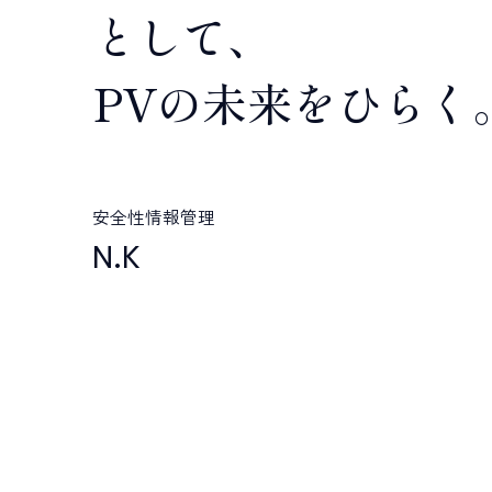
として、
ALL TAGs
PVの未来をひらく
すべて
新卒採用
キャリア
職種で選ぶ
臨床開発モニター CRA
データ
安全性情報管理
N.K
プロジェクトマネジメント
薬事