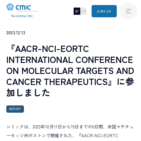
JP
EN
JOIN US
Recruiting Site
Graduate
2023.12.13
新卒採用
A
B
O
U
T
C
M
I
C
『AACR-NCI-EORTC
シミックについて
INTERNATIONAL CONFERENCE
Career
J
O
B
キャリア採用
ON MOLECULAR TARGETS AND
仕事について
CANCER THERAPEUTICS』に参
I
N
T
E
R
V
I
E
W
Disability
加しました
障がい者採用
インタビュー
C
R
O
S
S
T
A
L
K
REPORT
Referral
クロストーク
リファラル採用
シミックは、2023年10月11日から15日までの5日間、米国マサチュ
W
O
R
K
I
N
G
E
N
V
I
R
O
N
M
E
N
T
ーセッツ州ボストンで開催された、『AACR-NCI-EORTC
環境・制度