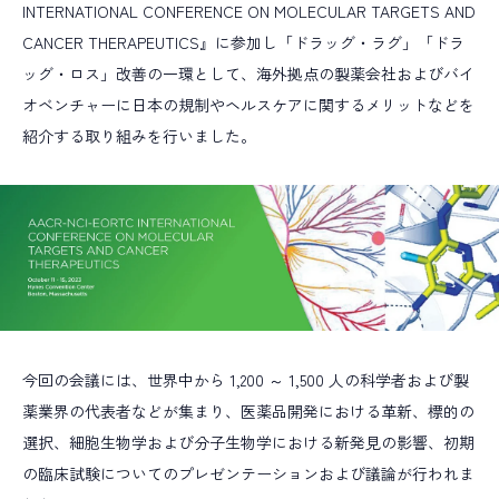
INTERNATIONAL CONFERENCE ON MOLECULAR TARGETS AND
Alumni
アルムナイ採用
CANCER THERAPEUTICS』に参加し「ドラッグ・ラグ」「ドラ
R
E
C
R
U
I
T
I
N
F
O
ッグ・ロス」改善の一環として、海外拠点の製薬会社およびバイ
採用情報
オベンチャーに日本の規制やヘルスケアに関するメリットなどを
T
O
P
I
C
S
紹介する取り組みを行いました。
最新情報
ALL TAGs
すべて
新卒採用
キャリア採用
未経験入社
キャリアアップ
教育研修
多様な働き方
今回の会議には、世界中から 1,200 ～ 1,500 人の科学者および製
職種で選ぶ
薬業界の代表者などが集まり、医薬品開発における革新、標的の
臨床開発モニター CRA
データマネジメント
選択、細胞生物学および分子生物学における新発見の影響、初期
の臨床試験についてのプレゼンテーションおよび議論が行われま
統計解析
メディカルライティング
安全性情報管理