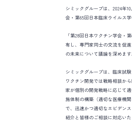
ALL TAGs
シミックグループは、2024年
会・第65回日本臨床ウイルス
すべて
新卒採用
キャリア
「第28回日本ワクチン学会・
職種で選ぶ
有し、専門家同士の交流を促進
の未来について議論を深めます
臨床開発モニター CRA
データ
プロジェクトマネジメント
薬事
シミックグループは、臨床試験
ワクチン開発では戦略相談から
家が個別の開発戦略に応じて適
施体制の構築（適切な医療機関の提案
で、迅速かつ適切なエビデンス
紹介と皆様のご相談に対応いた