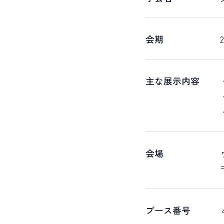
会期
主な展示内容
会場
ブース番号