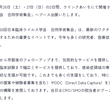
10月26日（土）・27日（日）の2日間、ウインクあいちにて開催
学会 合同学術集会」へブース出展いたします。
採用
未経験入社
キャリアアップ
教育研修
第65回日本臨床ウイルス学会 合同学術集会」は、最新のワク
するための重要なイベントです。今年も多くの研究者、医療従
。
マネジメント
統計解析
メディカルライティング
コンサルティング
事業開発
から市販後のフォローアップまで、包括的なサービスを提供し
臨床試験まで幅広くサービスを提供しており、感染症領域の専
切な支援が可能です。これまでも多くの支援をしており、特に
や被験者募集を含む）やDDC（Direct Data Capture）を
の構築を実現しております。当日はCRO/SMOの担当者がブ
します。