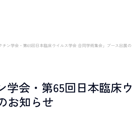
V
I
E
W
C
R
O
S
S
T
A
L
K
W
O
R
K
I
N
G
E
N
V
I
R
O
N
M
ビュー
クロストーク
環境・制度
ワクチン学会・第65回日本臨床ウイルス学会 合同学術集会」ブース出展
J
O
B
I
未経験入社
キャリアアップ
教育研修
多様な働
仕事について
イン
Disability
Referral
W
O
R
K
I
N
G
R
採用
障がい者採用
リファ
E
N
V
I
R
O
N
M
E
N
T
ン学会・第65回日本臨床
採用
ト
統計解析
メディカルライティング
安全性情報
環境・制度
のお知らせ