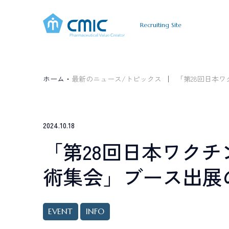
Recruiting Site
A
B
O
U
T
C
M
I
C
J
O
B
I
N
T
E
R
シミックについて
仕事について
インタ
ホーム・
最新のニュース/トピックス
「第28回日本
A
B
O
U
T
C
M
I
C
すべて
新卒採用
キャリア採用
シミックについて
Graduate
Career
C
R
O
S
S
T
A
L
K
2024.10.18
職種で選ぶ
新卒採用
キャリア
「第28回日本ワクチ
クロストーク
臨床開発モニター CRA
データマネジメン
術集会」ブース出展
薬事コンサルティング
事業開発
T
O
P
I
C
S
最新情報
EVENT
INFO