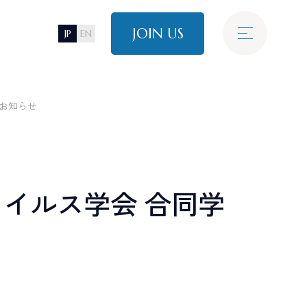
JOIN US
JP
EN
E
N
T
R
E
C
R
U
I
T
I
N
F
O
T
O
P
I
C
S
採用情報
最新情報
のお知らせ
N
T
E
R
V
I
E
W
き方
タビュー
Alumni
E
C
R
U
I
T
I
N
F
O
ラル採用
アルムナイ採用
ウイルス学会 合同学
情報
管理
プロジェクトマネジメント