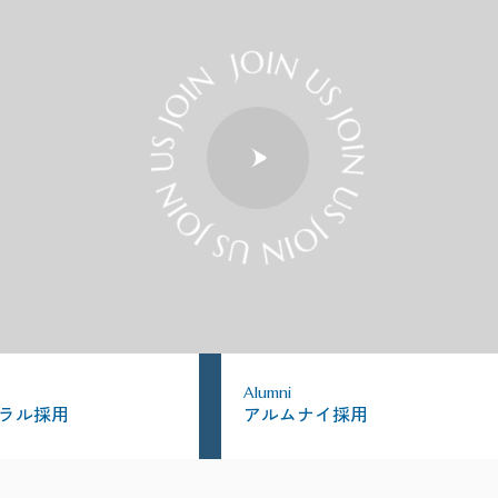
Alumni
ラル採用
アルムナイ採用