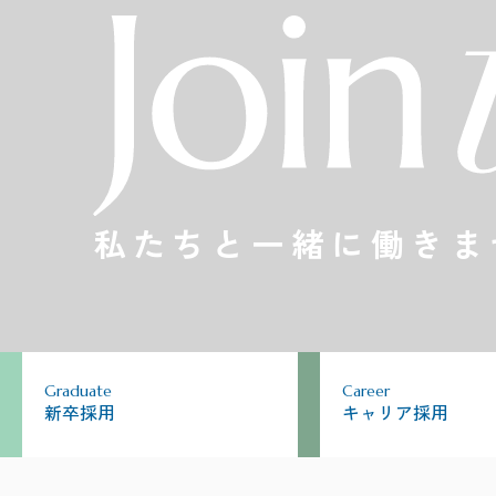
私たちと一緒に働きま
Graduate
Career
新卒採用
キャリア採用