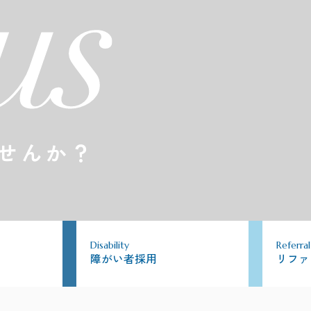
せんか？
Disability
Referral
障がい者採用
リファ