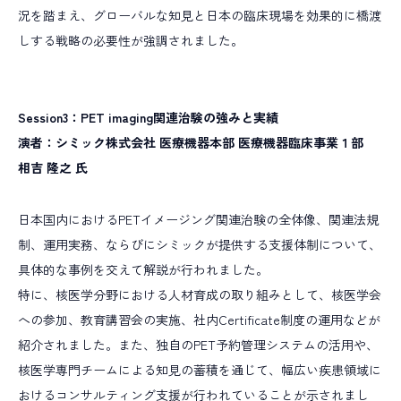
況を踏まえ、グローバルな知見と日本の臨床現場を効果的に橋渡
しする戦略の必要性が強調されました。
Session3：PET imaging関連治験の強みと実績
演者：シミック株式会社 医療機器本部 医療機器臨床事業１部
相吉 隆之 氏
日本国内におけるPETイメージング関連治験の全体像、関連法規
制、運用実務、ならびにシミックが提供する支援体制について、
具体的な事例を交えて解説が行われました。
特に、核医学分野における人材育成の取り組みとして、核医学会
への参加、教育講習会の実施、社内Certificate制度の運用などが
紹介されました。また、独自のPET予約管理システムの活用や、
核医学専門チームによる知見の蓄積を通じて、幅広い疾患領域に
おけるコンサルティング支援が行われていることが示されまし