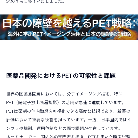
況のうちに終了いたしました。
Alumni
アルムナイ採用
R
E
C
R
U
I
T
I
N
F
O
採用情報
T
O
P
I
C
S
最新情報
ALL TAGs
医薬品開発におけるPETの可能性と課題
すべて
新卒採用
キャリア採用
未経験入社
世界の医薬品開発においては、分子イメージング技術、特に
キャリアアップ
教育研修
多様な働き方
PET（陽電子放出断層撮影）の活用が急速に進展しています。
PETは薬剤の体内動態を可視化できる高度な技術であり、新薬の
職種で選ぶ
評価において重要な役割を担っています。一方、日本国内ではイ
臨床開発モニター CRA
データマネジメント
ンフラや規制、運用体制などの面で課題が存在しています。
統計解析
メディカルライティング
安全性情報管理
本セミナーでは、国内外の専門家を招き、PETを用いた臨床試験