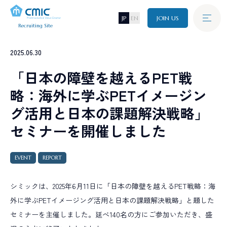
JP
EN
JOIN US
Recruiting Site
Graduate
2025.06.30
新卒採用
A
B
O
U
T
C
M
I
C
「日本の障壁を越えるPET戦
シミックについて
略：海外に学ぶPETイメージン
Career
J
O
B
キャリア採用
グ活用と日本の課題解決戦略」
仕事について
セミナーを開催しました
I
N
T
E
R
V
I
E
W
Disability
障がい者採用
インタビュー
EVENT
REPORT
C
R
O
S
S
T
A
L
K
シミックは、2025年6月11日に「日本の障壁を越えるPET戦略：海
Referral
クロストーク
リファラル採用
外に学ぶPETイメージング活用と日本の課題解決戦略」と題した
W
O
R
K
I
N
G
E
N
V
I
R
O
N
M
E
N
T
セミナーを主催しました。延べ140名の方にご参加いただき、盛
環境・制度