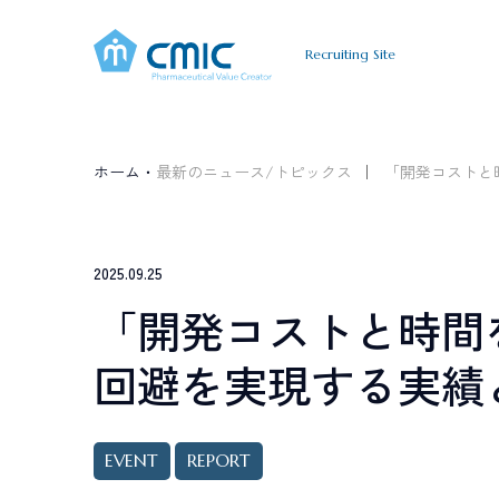
Recruiting Site
A
B
O
U
T
C
M
I
C
J
O
B
I
N
T
E
R
シミックについて
仕事について
インタ
ホーム・
最新のニュース/トピックス
「開発コストと時
A
B
O
U
T
C
M
I
C
すべて
新卒採用
キャリア採用
シミックについて
Graduate
Career
C
R
O
S
S
T
A
L
K
2025.09.25
職種で選ぶ
新卒採用
キャリア
「開発コストと時間を
クロストーク
臨床開発モニター CRA
データマネジメン
回避を実現する実績
薬事コンサルティング
事業開発
T
O
P
I
C
S
最新情報
EVENT
REPORT