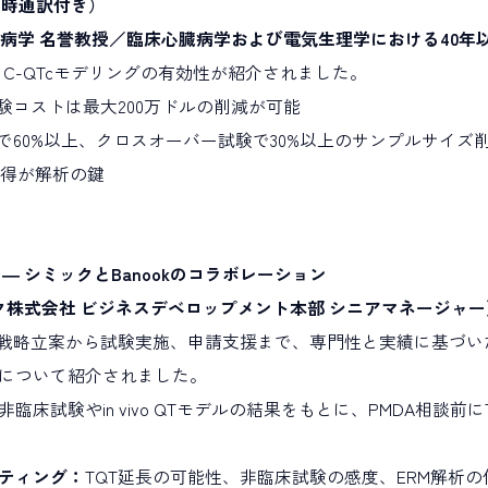
 -（同時通訳付き）
t 氏（心臓病学 名誉教授／臨床心臓病学および電気生理学における40
C-QTcモデリングの有効性が紹介されました。
験コストは最大200万ドルの削減が可能
で60%以上、クロスオーバー試験で30%以上のサンプルサイズ
取得が解析の鍵
― シミックとBanookのコラボレーション
ク株式会社 ビジネスデベロップメント本部 シニアマネージャー
する戦略立案から試験実施、申請支援まで、専門性と実績に基づ
について紹介されました。
非臨床試験やin vivo QTモデルの結果をもとに、PMDA相談
ティング：
TQT延長の可能性、非臨床試験の感度、ERM解析