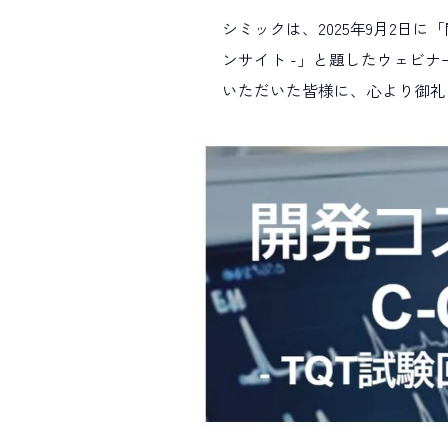
ALL TAGs
シミックは、2025年9月2日に
ンサイト -」と題したウェビ
すべて
新卒採用
キャリア
いただいた皆様に、心より御礼
職種で選ぶ
臨床開発モニター CRA
データ
プロジェクトマネジメント
薬事