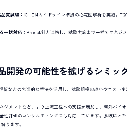
高品質試験：
ICH E14ガイドライン準拠の心電図解析を実施。
る一括対応：
Banook社と連携し、試験実施まで一括でマネ
品開発の可能性を拡げるシミッ
ング解析などの先進的な手法を活用し、試験規模の縮小やコスト
ネジメントなど、より上流工程への支援が増加し、海外バイオ
全性評価のコンサルティングにも対応しています。多岐にわた
を誇ります。