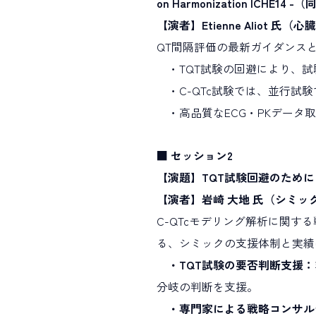
on Harmonization ICHE14
【演者】Etienne Alio
QT間隔評価の最新ガイダンスと
・TQT試験の回避により、試
・C-QTc試験では、並行試験
・高品質なECG・PKデータ
■ セッション2
【演題】TQT試験回避のために 
【演者】岩崎 大地 氏（シミッ
C-QTcモデリング解析に関
る、シミックの支援体制と実績
・TQT試験の要否判断支援：
分岐の判断を支援。
・専門家による戦略コンサル