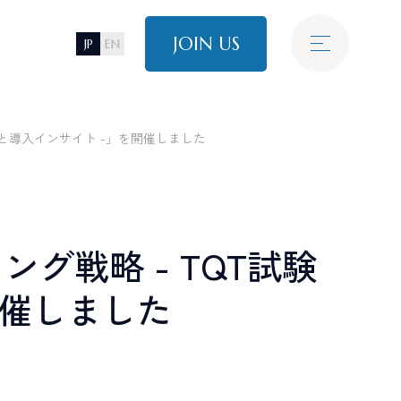
JOIN US
JP
EN
E
N
T
R
E
C
R
U
I
T
I
N
F
O
T
O
P
I
C
S
採用情報
最新情報
績と導入インサイト -」を開催しました
N
T
E
R
V
I
E
W
き方
タビュー
Alumni
E
C
R
U
I
T
I
N
F
O
ラル採用
アルムナイ採用
グ戦略 - TQT試験
情報
管理
プロジェクトマネジメント
開催しました