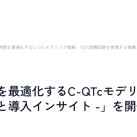
V
I
E
W
C
R
O
S
S
T
A
L
K
W
O
R
K
I
N
G
E
N
V
I
R
O
N
M
ビュー
クロストーク
環境・制度
間を最適化するC-QTcモデリング戦略 - TQT試験回避を実現する実
J
O
B
I
未経験入社
キャリアアップ
教育研修
多様な働
仕事について
イン
Disability
Referral
W
O
R
K
I
N
G
R
採用
障がい者採用
リファ
E
N
V
I
R
O
N
M
E
N
T
最適化するC-QTcモデリン
採用
ト
統計解析
メディカルライティング
安全性情報
環境・制度
と導入インサイト -」を