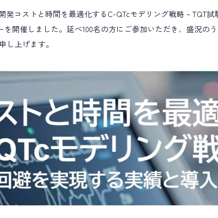
「開発コストと時間を最適化するC-QTcモデリング戦略 – TQ
ナーを開催しました。延べ100名の方にご参加いただき、盛況の
採用
未経験入社
キャリアアップ
教育研修
申し上げます。
マネジメント
統計解析
メディカルライティング
コンサルティング
事業開発