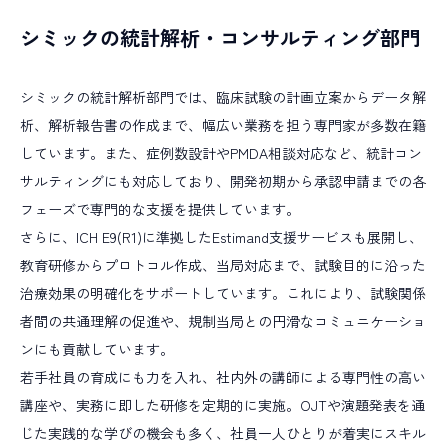
シミックの統計解析・コンサルティング部門
シミックの統計解析部門では、臨床試験の計画立案からデータ解
析、解析報告書の作成まで、幅広い業務を担う専門家が多数在籍
しています。また、症例数設計やPMDA相談対応など、統計コン
サルティングにも対応しており、開発初期から承認申請までの各
フェーズで専門的な支援を提供しています。
さらに、ICH E9(R1)に準拠したEstimand支援サービスも展開し、
教育研修からプロトコル作成、当局対応まで、試験目的に沿った
治療効果の明確化をサポートしています。これにより、試験関係
者間の共通理解の促進や、規制当局との円滑なコミュニケーショ
ンにも貢献しています。
若手社員の育成にも力を入れ、社内外の講師による専門性の高い
講座や、実務に即した研修を定期的に実施。OJTや演題発表を通
じた実践的な学びの機会も多く、社員一人ひとりが着実にスキル