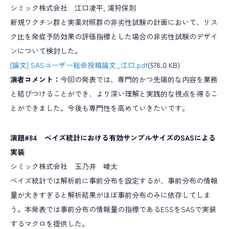
シミック株式会社 江口凌平, 浦狩保則
新規ワクチン群と実薬対照群の非劣性試験の計画において、リス
ク比を発症予防効果の評価指標とした場合の非劣性試験のデザイ
ンについて検討した。
[論文] SASユーザー総会投稿論文_江口.pdf
(578.0 KB)
演者コメント：
今回の発表では、専門的かつ先端的な内容を業務
と結びつけることができ、より深い理解と実践的な視点を得るこ
とができました。今後も専門性を高めていきたいです。
演題#84 ベイズ統計における有効サンプルサイズのSASによる
実装
シミック株式会社 玉乃井 崚太
ベイズ統計では解析前に事前分布を設定するが、事前分布の情報
量が大きすぎると解析結果がほぼ事前分布のみに依存してしま
う。本発表では事前分布の情報量の指標であるESSをSASで実装
するマクロを提供した。