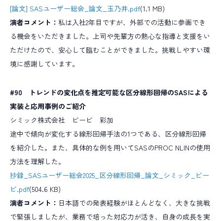
[論文] SASユーザー総会_論文_玉乃井.pdf
(1.1 MB)
演者コメント：
私は入社2年目ですが、外部での活動に参画でき
る機会をいただきました。上司や先輩方の熱心な指導と支援をい
ただけたので、安心して臨むことができました。挑戦しやすい環
境に感謝しています。
#90
トレンドの変化点を推定可能な区分線形回帰のSASによる
実装と応用事例のご紹介
シミック株式会社 ビービ 彩加
途中で傾向が変化する線形回帰手法の1つである、区分線形回帰
を紹介した。また、具体的な例を用いてSASのPROC NLINの使用
方法を理解した。
抄録_SASユーザー総会2025_区分線形回帰_論文_シミック_ビー
ビ.pdf
(504.6 KB)
演者コメント：
日本語での発表経験がほとんどなく、大きな挑戦
で緊張しましたが、業務で培った対応力が活き、自身の成長を実