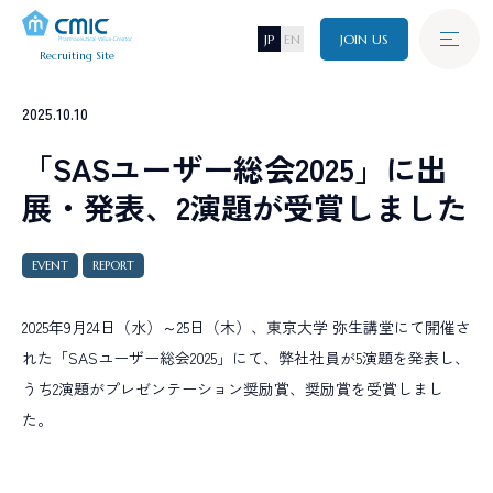
JP
EN
JOIN US
Recruiting Site
Graduate
2025.10.10
新卒採用
A
B
O
U
T
C
M
I
C
「SASユーザー総会2025」に出
シミックについて
展・発表、2演題が受賞しました
Career
J
O
B
キャリア採用
仕事について
EVENT
REPORT
I
N
T
E
R
V
I
E
W
Disability
障がい者採用
2025年9月24日（水）～25日（木）、東京大学 弥生講堂にて開催さ
インタビュー
れた「SASユーザー総会2025」にて、弊社社員が5演題を発表し、
C
R
O
S
S
T
A
L
K
うち2演題がプレゼンテーション奨励賞、奨励賞を受賞しまし
Referral
クロストーク
た。
リファラル採用
W
O
R
K
I
N
G
E
N
V
I
R
O
N
M
E
N
T
環境・制度