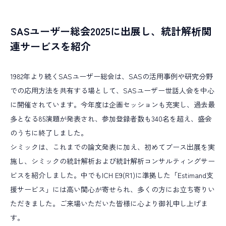
Alumni
アルムナイ採用
R
E
C
R
U
I
T
I
N
F
O
SASユーザー総会2025に出展し、統計解析関
採用情報
連サービスを紹介
T
O
P
I
C
S
最新情報
1982年より続くSASユーザー総会は、SASの活用事例や研究分野
での応用方法を共有する場として、SASユーザー世話人会を中心
に開催されています。今年度は企画セッションも充実し、過去最
ALL TAGs
多となる85演題が発表され、参加登録者数も340名を超え、盛会
のうちに終了しました。
すべて
新卒採用
キャリア採用
未経験入社
シミックは、これまでの論文発表に加え、初めてブース出展を実
キャリアアップ
教育研修
多様な働き方
施し、シミックの統計解析および統計解析コンサルティングサー
ビスを紹介しました。中でもICH E9(R1)に準拠した「Estimand支
職種で選ぶ
援サービス」には高い関心が寄せられ、多くの方にお立ち寄りい
臨床開発モニター CRA
データマネジメント
ただきました。ご来場いただいた皆様に心より御礼申し上げま
す。
統計解析
メディカルライティング
安全性情報管理