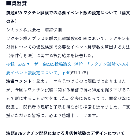
■奨励賞
演題#59 ワクチン試験での必要イベント数の設定について（論文
のみ）
シミック株式会社 浦狩保則
ワクチン群とプラセボ群の比較試験の計画において、ワクチン有
効性についての仮説検定で必要なイベント発現数を算出する方法
（条件付き法）に関する検討結果を報告した。
抄録_SASユーザー会2025投稿論文_浦狩_「ワクチン試験での必
要イベント数設定について」.pdf
(671.1 KB)
演者コメント：
発表テーマを見つけるのは簡単ではありません
が、今回はワクチン試験に関する業務で得た知見を掘り下げるこ
とで形にすることができました。発表にあたっては、開発状況に
配慮し、関係者の理解と了承を得ながら準備を進めました。ご支
援いただいた皆様に、心より感謝申し上げます。
演題#75ワクチン開発における非劣性試験のデザインについて