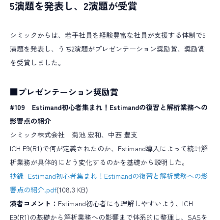
5演題を発表し、2演題が受賞
シミックからは、若手社員を経験豊富な社員が支援する体制で5
演題を発表し、うち2演題がプレゼンテーション奨励賞、奨励賞
を受賞しました。
■プレゼンテーション奨励賞
#109
Estimand初心者集まれ！Estimandの復習と解析業務への
影響点の紹介
シミック株式会社 菊池 宏和、中西 豊支
ICH E9(R1)で何が定義されたのか、Estimand導入によって統計解
析業務が具体的にどう変化するのかを基礎から説明した。
抄録_Estimand初心者集まれ！Estimandの復習と解析業務への影
響点の紹介.pdf
(108.3 KB)
演者コメント：
Estimand初心者にも理解しやすいよう、ICH
E9(R1)の基礎から解析業務への影響まで体系的に整理し、SASを