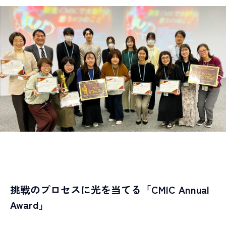
Alumni
アルムナイ採用
R
E
C
R
U
I
T
I
N
F
O
採用情報
T
O
P
I
C
S
最新情報
ALL TAGs
すべて
新卒採用
キャリア採用
未経験入社
キャリアアップ
教育研修
多様な働き方
職種で選ぶ
挑戦のプロセスに光を当てる「CMIC Annual
臨床開発モニター CRA
データマネジメント
Award」
統計解析
メディカルライティング
安全性情報管理