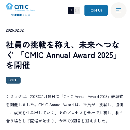
JP
EN
JOIN US
Recruiting Site
Graduate
2026.02.02
新卒採用
A
B
O
U
T
C
M
I
C
社員の挑戦を称え、未来へつな
シミックについて
ぐ 「CMIC Annual Award 2025」
Career
J
O
B
キャリア採用
を開催
仕事について
I
N
T
E
R
V
I
E
W
EVENT
Disability
障がい者採用
インタビュー
シミックは、2026年1月19日に「CMIC Annual Award 2025」表彰式
C
R
O
S
S
T
A
L
K
を開催しました。CMIC Annual Award は、社員が「挑戦し、協働
Referral
クロストーク
リファラル採用
し、成果を生み出していく」そのプロセスを全社で共有し、称え
合う場として開催が始まり、今年で3回目を迎えました。
W
O
R
K
I
N
G
E
N
V
I
R
O
N
M
E
N
T
環境・制度