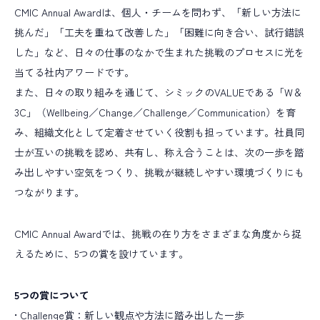
プロジェクトマネジメント
薬事コンサルティング
CMIC Annual Awardは、個人・チームを問わず、「新しい方法に
挑んだ」「工夫を重ねて改善した」「困難に向き合い、試行錯誤
事業開発
した」など、日々の仕事のなかで生まれた挑戦のプロセスに光を
当てる社内アワードです。
また、日々の取り組みを通じて、シミックのVALUEである「W＆
3C」（Wellbeing／Change／Challenge／Communication）を育
み、組織文化として定着させていく役割も担っています。社員同
士が互いの挑戦を認め、共有し、称え合うことは、次の一歩を踏
み出しやすい空気をつくり、挑戦が継続しやすい環境づくりにも
つながります。
CMIC Annual Awardでは、挑戦の在り方をさまざまな角度から捉
えるために、5つの賞を設けています。
5つの賞について
• Challenge賞：新しい観点や方法に踏み出した一歩