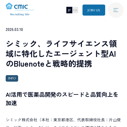
JP
EN
JOIN US
Recruiting Site
Graduate
2026.03.10
新卒採用
A
B
O
U
T
C
M
I
C
シミック、ライフサイエンス領
シミックについて
域に特化したエージェント型AI
Career
J
O
B
キャリア採用
のBluenoteと戦略的提携
仕事について
I
N
T
E
R
V
I
E
W
INFO
Disability
障がい者採用
インタビュー
AI活用で医薬品開発のスピードと品質向上を
C
R
O
S
S
T
A
L
K
加速
Referral
クロストーク
リファラル採用
W
O
R
K
I
N
G
E
N
V
I
R
O
N
M
E
N
T
シミック株式会社（本社：東京都港区、代表取締役社長：片山俊
環境・制度