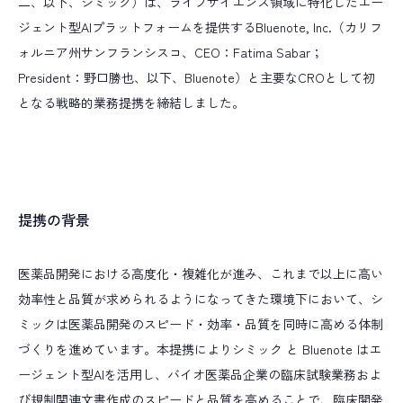
二、以下、シミック）は、ライフサイエンス領域に特化したエー
Alumni
ジェント型AIプラットフォームを提供するBluenote, Inc.（カリフ
アルムナイ採用
R
E
C
R
U
I
T
I
N
F
O
ォルニア州サンフランシスコ、CEO：Fatima Sabar；
採用情報
President：野口勝也、以下、Bluenote）と主要なCROとして初
となる戦略的業務提携を締結しました。
T
O
P
I
C
S
最新情報
ALL TAGs
提携の背景
すべて
新卒採用
キャリア採用
未経験入社
医薬品開発における高度化・複雑化が進み、これまで以上に高い
キャリアアップ
教育研修
多様な働き方
効率性と品質が求められるようになってきた環境下において、シ
ミックは医薬品開発のスピード・効率・品質を同時に高める体制
職種で選ぶ
づくりを進めています。本提携によりシミック と Bluenote はエ
臨床開発モニター CRA
データマネジメント
ージェント型AIを活用し、バイオ医薬品企業の臨床試験業務およ
統計解析
メディカルライティング
安全性情報管理
び規制関連文書作成のスピードと品質を高めることで、臨床開発