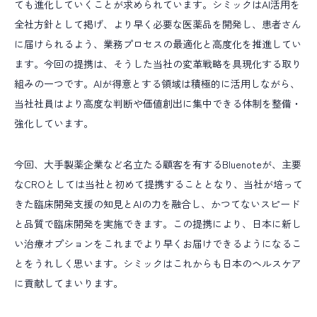
ても進化していくことが求められています。シミックはAI活用を
全社方針として掲げ、より早く必要な医薬品を開発し、患者さん
に届けられるよう、業務プロセスの最適化と高度化を推進してい
ます。今回の提携は、そうした当社の変革戦略を具現化する取り
組みの一つです。AIが得意とする領域は積極的に活用しながら、
当社社員はより高度な判断や価値創出に集中できる体制を整備・
強化しています。
今回、大手製薬企業など名立たる顧客を有するBluenoteが、主要
なCROとしては当社と初めて提携することとなり、当社が培って
きた臨床開発支援の知見とAIの力を融合し、かつてないスピード
と品質で臨床開発を実施できます。この提携により、日本に新し
い治療オプションをこれまでより早くお届けできるようになるこ
とをうれしく思います。シミックはこれからも日本のヘルスケア
に貢献してまいります。