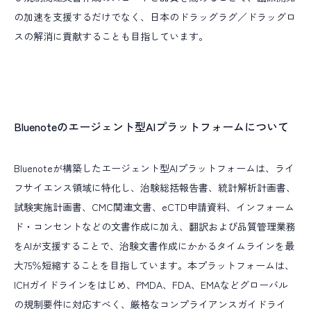
プロジェクトマネジメント
薬事コンサルティング
の加速を支援するだけでなく、日本のドラッグラグ／ドラッグロ
事業開発
スの解消に貢献することも目指しています。
Bluenoteのエージェント型AIプラットフォームについて
Bluenoteが構築したエージェント型AIプラットフォームは、ライ
フサイエンス領域に特化し、治験総括報告書、統計解析計画書、
試験実施計画書、CMC関連文書、eCTD申請資料、インフォーム
ド・コンセントなどの文書作成に加え、翻訳および品質管理業務
をAIが支援することで、治験文書作成にかかるタイムラインを最
大75％短縮することを目指しています。本プラットフォームは、
ICHガイドラインをはじめ、PMDA、FDA、EMAなどグローバル
の規制要件に対応すべく、厳格なコンプライアンスガイドライ